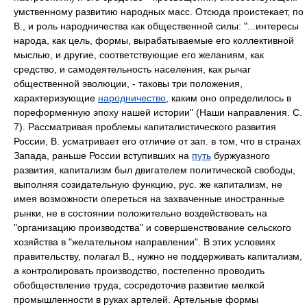
умственному развитию народных масс. Отсюда проистекает, по
В., и роль народничества как общественной силы: "...интересы
народа, как цель, формы, вырабатываемые его коллективной
мыслью, и другие, соответствующие его желаниям, как
средство, и самодеятельность населения, как рычаг
общественной эволюции, - таковы три положения,
характеризующие
народничество
, каким оно определилось в
пореформенную эпоху нашей истории" (Наши направления. С.
7). Рассматривая проблемы капиталистического развития
России, В. усматривает его отличие от зап. в том, что в странах
Запада, раньше России вступивших на
путь
буржуазного
развития, капитализм был двигателем политической свободы,
выполняя созидательную функцию, рус. же капитализм, не
имея возможности опереться на захваченные иностранные
рынки, не в состоянии положительно воздействовать на
"организацию производства" и совершенствование сельского
хозяйства в "желательном направлении". В этих условиях
правительству, полагал В., нужно не поддерживать капитализм,
а контролировать производство, постепенно проводить
обобществление труда, сосредоточив развитие мелкой
промышленности в руках артелей. Артельные формы