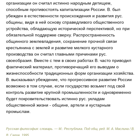
организации он считал истинно народным детищем,
способным противостоять капитализации России. В. был
убежден в естественности происхождения и развития рус.
общины, видя в ней основу справедливого общественного
устройства, обладающую исторической перспективой, но при
обязательной поддержке сверху. Распространенность
общинного землевладения, сохранение прочной связи
крестьянина с землей и развитие мелкого кустарного
производства он считал главными причинами рус.
своеобразия. Вместе с тем в своих работах В. часто приводил
фактический материал, противоречащий его выводам о
жизнеспособности традиционных форм организации хозяйства.
В. высказывал убеждение, что прогрессивное развитие России
возможно в том случае, если государство возьмет под свой
контроль развитие крупной промышленности и одновременно
будет покровительствовать истинно рус. укладам
общественной жизни - общине, артели и кустарным
промыслам.
Русская философия: словарь. — М.: Республика
.
Под общ. ред. М. А. Маслина / В.
В. Сапов
.
1995
.