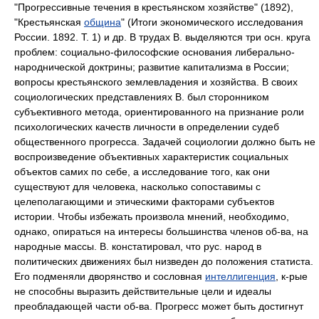
"Прогрессивные течения в крестьянском хозяйстве" (1892),
"Крестьянская
община
" (Итоги экономического исследования
России. 1892. Т. 1) и др. В трудах В. выделяются три осн. круга
проблем: социально-философские основания либерально-
народнической доктрины; развитие капитализма в России;
вопросы крестьянского землевладения и хозяйства. В своих
социологических представлениях В. был сторонником
субъективного метода, ориентированного на признание роли
психологических качеств личности в определении судеб
общественного прогресса. Задачей социологии должно быть не
воспроизведение объективных характеристик социальных
объектов самих по себе, а исследование того, как они
существуют для человека, насколько сопоставимы с
целеполагающими и этическими факторами субъектов
истории. Чтобы избежать произвола мнений, необходимо,
однако, опираться на интересы большинства членов об-ва, на
народные массы. В. констатировал, что рус. народ в
политических движениях был низведен до положения статиста.
Его подменяли дворянство и сословная
интеллигенция
, к-рые
не способны выразить действительные цели и идеалы
преобладающей части об-ва. Прогресс может быть достигнут