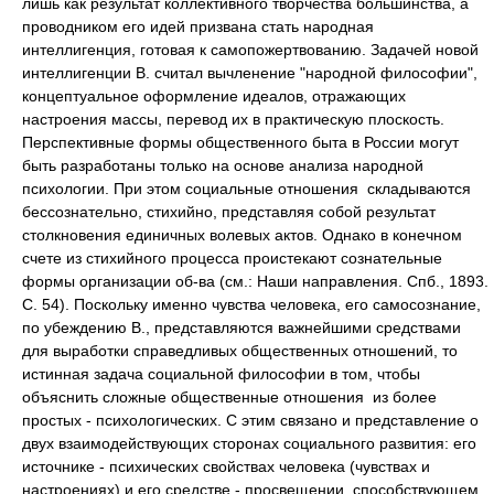
лишь как результат коллективного творчества большинства, а
проводником его идей призвана стать народная
интеллигенция, готовая к самопожертвованию. Задачей новой
интеллигенции В. считал вычленение "народной философии",
концептуальное оформление идеалов, отражающих
настроения массы, перевод их в практическую плоскость.
Перспективные формы общественного быта в России могут
быть разработаны только на основе анализа народной
психологии. При этом социальные отношения складываются
бессознательно, стихийно, представляя собой результат
столкновения единичных волевых актов. Однако в конечном
счете из стихийного процесса проистекают сознательные
формы организации об-ва (см.: Наши направления. Спб., 1893.
С. 54). Поскольку именно чувства человека, его самосознание,
по убеждению В., представляются важнейшими средствами
для выработки справедливых общественных отношений, то
истинная задача социальной философии в том, чтобы
объяснить сложные общественные отношения из более
простых - психологических. С этим связано и представление о
двух взаимодействующих сторонах социального развития: его
источнике - психических свойствах человека (чувствах и
настроениях) и его средстве - просвещении, способствующем